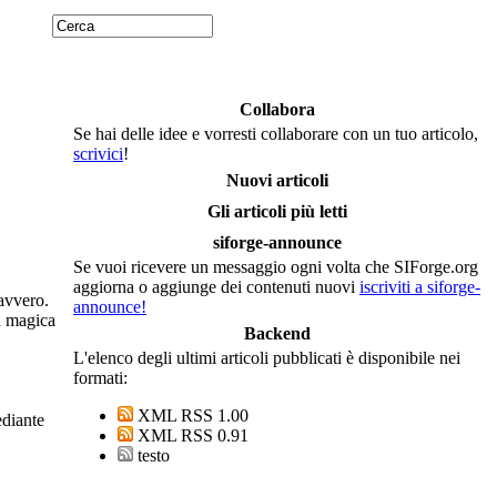
Collabora
Se hai delle idee e vorresti collaborare con un tuo articolo,
scrivici
!
Nuovi articoli
Gli articoli più letti
siforge-announce
Se vuoi ricevere un messaggio ogni volta che SIForge.org
aggiorna o aggiunge dei contenuti nuovi
iscriviti a siforge-
davvero.
announce!
ra magica
Backend
L'elenco degli ultimi articoli pubblicati è disponibile nei
formati:
XML RSS 1.00
ediante
XML RSS 0.91
testo