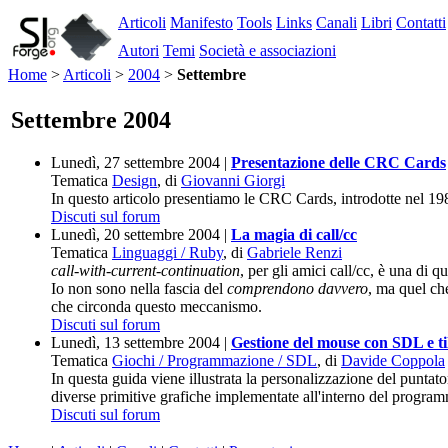
Articoli
Manifesto
Tools
Links
Canali
Libri
Contatti
Autori
Temi
Società e associazioni
Home
>
Articoli
>
2004
>
Settembre
Settembre 2004
Lunedì, 27 settembre 2004 |
Presentazione delle CRC Cards
Tematica
Design
, di
Giovanni Giorgi
In questo articolo presentiamo le CRC Cards, introdotte nel
Discuti sul forum
Lunedì, 20 settembre 2004 |
La magia di call/cc
Tematica
Linguaggi / Ruby
, di
Gabriele Renzi
call-with-current-continuation
, per gli amici call/cc, è una di
Io non sono nella fascia del
comprendono davvero
, ma quel che
che circonda questo meccanismo.
Discuti sul forum
Lunedì, 13 settembre 2004 |
Gestione del mouse con SDL e ti
Tematica
Giochi / Programmazione / SDL
, di
Davide Coppola
In questa guida viene illustrata la personalizzazione del punta
diverse primitive grafiche implementate all'interno del progra
Discuti sul forum