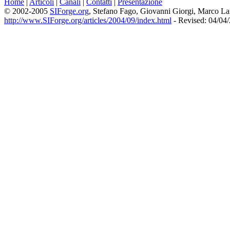
Home
|
Articoli
|
Canali
|
Contatti
|
Presentazione
© 2002-2005
SIForge.org
, Stefano Fago, Giovanni Giorgi, Marco L
http://www.SIForge.org/articles/2004/09/index.html
- Revised: 04/04