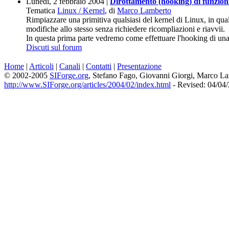
Lunedì, 2 febbraio 2004 |
Dirottamento (hooking) di funzioni
Tematica
Linux / Kernel
, di
Marco Lamberto
Rimpiazzare una primitiva qualsiasi del kernel di Linux, in qua
modifiche allo stesso senza richiedere ricompliazioni e riavvii.
In questa prima parte vedremo come effettuare l'hooking di una
Discuti sul forum
Home
|
Articoli
|
Canali
|
Contatti
|
Presentazione
© 2002-2005
SIForge.org
, Stefano Fago, Giovanni Giorgi, Marco L
http://www.SIForge.org/articles/2004/02/index.html
- Revised: 04/04