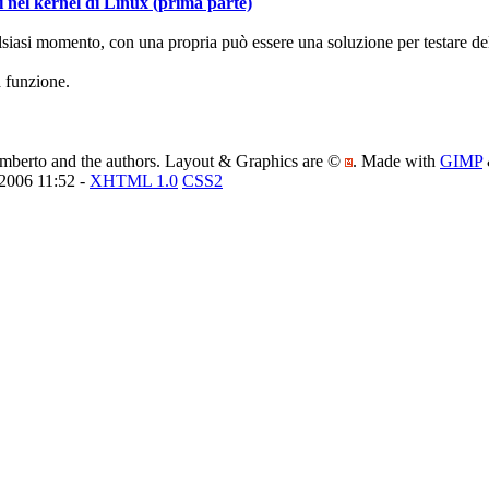
 nel kernel di Linux (prima parte)
lsiasi momento, con una propria può essere una soluzione per testare de
 funzione.
amberto and the authors. Layout & Graphics are ©
. Made with
GIMP
/2006 11:52 -
XHTML 1.0
CSS2