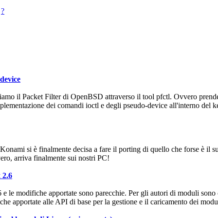
?
 device
mo il Packet Filter di OpenBSD attraverso il tool pfctl. Ovvero pren
mplementazione dei comandi ioctl e degli pseudo-device all'interno del k
 Konami si è finalmente decisa a fare il porting di quello che forse è il s
vero, arriva finalmente sui nostri PC!
 2.6
.6 e le modifiche apportate sono parecchie. Per gli autori di moduli sono
iche apportate alle API di base per la gestione e il caricamento dei modul