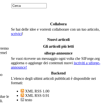
Collabora
Se hai delle idee e vorresti collaborare con un tuo articolo,
scrivici
!
Nuovi articoli
Gli articoli più letti
deremo
ernel
siforge-announce
Se vuoi ricevere un messaggio ogni volta che SIForge.org
aggiorna o aggiunge dei contenuti nuovi
iscriviti a siforge-
announce!
Backend
uo
L'elenco degli ultimi articoli pubblicati è disponibile nei
formati:
XML RSS 1.00
XML RSS 0.91
 due le
testo
i.