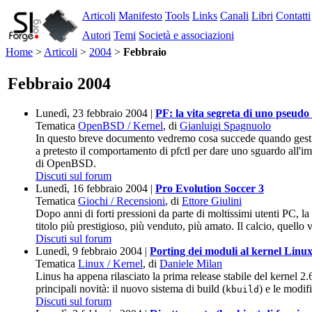
Articoli
Manifesto
Tools
Links
Canali
Libri
Contatti
Autori
Temi
Società e associazioni
Home
>
Articoli
>
2004
>
Febbraio
Febbraio 2004
Lunedì, 23 febbraio 2004 |
PF: la vita segreta di uno pseudo
Tematica
OpenBSD / Kernel
, di
Gianluigi Spagnuolo
In questo breve documento vedremo cosa succede quando gestia
a pretesto il comportamento di pfctl per dare uno sguardo all'i
di OpenBSD.
Discuti sul forum
Lunedì, 16 febbraio 2004 |
Pro Evolution Soccer 3
Tematica
Giochi / Recensioni
, di
Ettore Giulini
Dopo anni di forti pressioni da parte di moltissimi utenti PC, la
titolo più prestigioso, più venduto, più amato. Il calcio, quello 
Discuti sul forum
Lunedì, 9 febbraio 2004 |
Porting dei moduli al kernel Linux
Tematica
Linux / Kernel
, di
Daniele Milan
Linus ha appena rilasciato la prima release stabile del kernel 2
principali novità: il nuovo sistema di build (
) e le modif
kbuild
Discuti sul forum