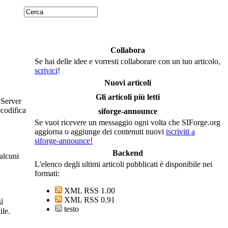
Collabora
Se hai delle idee e vorresti collaborare con un tuo articolo,
scrivici
!
Nuovi articoli
Gli articoli più letti
 Server
ecodifica
siforge-announce
Se vuoi ricevere un messaggio ogni volta che SIForge.org
aggiorna o aggiunge dei contenuti nuovi
iscriviti a
siforge-announce!
Backend
alcuni
L'elenco degli ultimi articoli pubblicati è disponibile nei
formati:
XML RSS 1.00
XML RSS 0.91
ì
testo
ile.