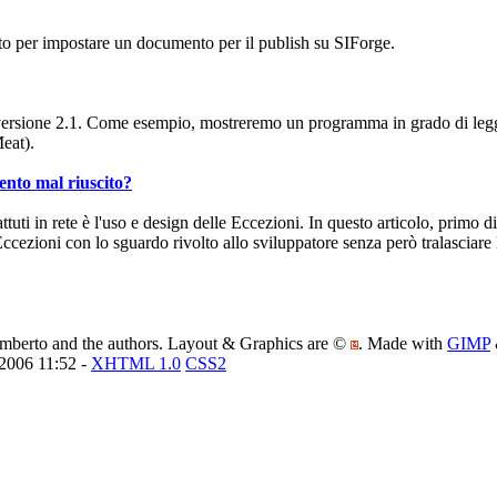
sato per impostare un documento per il publish su SIForge.
n versione 2.1. Come esempio, mostreremo un programma in grado di legg
eat).
ento mal riuscito?
ti in rete è l'uso e design delle Eccezioni. In questo articolo, primo di 
ccezioni con lo sguardo rivolto allo sviluppatore senza però tralasciare 
amberto and the authors. Layout & Graphics are ©
. Made with
GIMP
/2006 11:52 -
XHTML 1.0
CSS2