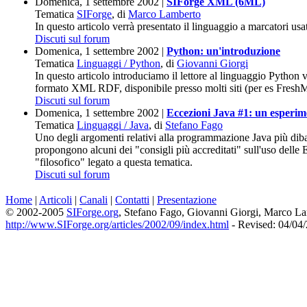
Domenica, 1 settembre 2002 |
SIForge XML (6ML)
Tematica
SIForge
, di
Marco Lamberto
In questo articolo verrà presentato il linguaggio a marcatori u
Discuti sul forum
Domenica, 1 settembre 2002 |
Python: un'introduzione
Tematica
Linguaggi / Python
, di
Giovanni Giorgi
In questo articolo introduciamo il lettore al linguaggio Pytho
formato XML RDF, disponibile presso molti siti (per es FreshM
Discuti sul forum
Domenica, 1 settembre 2002 |
Eccezioni Java #1: un esperim
Tematica
Linguaggi / Java
, di
Stefano Fago
Uno degli argomenti relativi alla programmazione Java più dibattu
propongono alcuni dei "consigli più accreditati" sull'uso delle E
"filosofico" legato a questa tematica.
Discuti sul forum
Home
|
Articoli
|
Canali
|
Contatti
|
Presentazione
© 2002-2005
SIForge.org
, Stefano Fago, Giovanni Giorgi, Marco L
http://www.SIForge.org/articles/2002/09/index.html
- Revised: 04/04