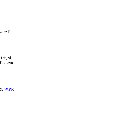
ere il
tre, si
l'aspetto
&
WPP
.