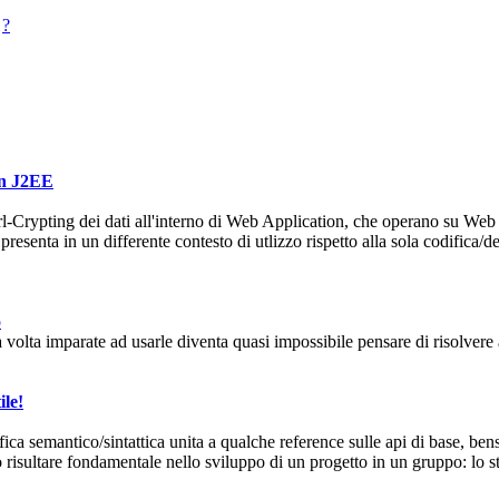
?
in J2EE
Url-Crypting dei dati all'interno di Web Application, che operano su Web
esenta in un differente contesto di utlizzo rispetto alla sola codifica/d
o
 volta imparate ad usarle diventa quasi impossibile pensare di risolvere 
le!
a semantico/sintattica unita a qualche reference sulle api di base, bens
risultare fondamentale nello sviluppo di un progetto in un gruppo: lo st