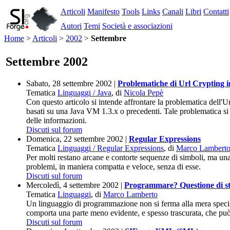
Articoli
Manifesto
Tools
Links
Canali
Libri
Contatti
Autori
Temi
Società e associazioni
Home
>
Articoli
>
2002
>
Settembre
Settembre 2002
Sabato, 28 settembre 2002 |
Problematiche di Url Crypting 
Tematica
Linguaggi / Java
, di
Nicola Pepè
Con questo articolo si intende affrontare la problematica dell'
basati su una Java VM 1.3.x o precedenti. Tale problematica si pr
delle informazioni.
Discuti sul forum
Domenica, 22 settembre 2002 |
Regular Expressions
Tematica
Linguaggi / Regular Expressions
, di
Marco Lambert
Per molti restano arcane e contorte sequenze di simboli, ma una
problemi, in maniera compatta e veloce, senza di esse.
Discuti sul forum
Mercoledì, 4 settembre 2002 |
Programmare? Questione di sti
Tematica
Linguaggi
, di
Marco Lamberto
Un linguaggio di programmazione non si ferma alla mera specific
comporta una parte meno evidente, e spesso trascurata, che può 
Discuti sul forum