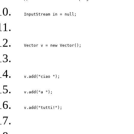
    InputStream in = null; 
    Vector v = new Vector(); 
    v.add("ciao "); 
    v.add("a "); 
    v.add("tutti!"); 