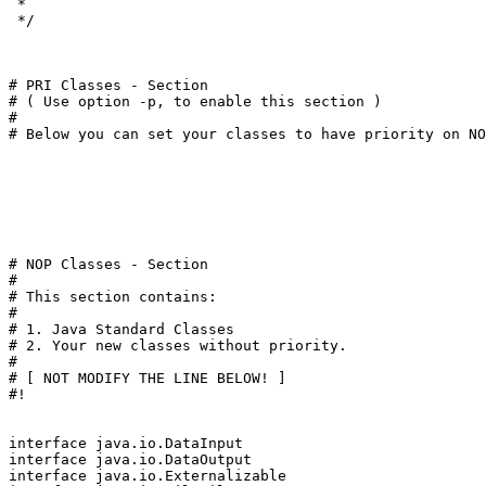
 *

 */

# PRI Classes - Section

# ( Use option -p, to enable this section )

#

# Below you can set your classes to have priority on NO
# NOP Classes - Section

#

# This section contains:

#

# 1. Java Standard Classes

# 2. Your new classes without priority.

#

# [ NOT MODIFY THE LINE BELOW! ]

#!

interface java.io.DataInput

interface java.io.DataOutput

interface java.io.Externalizable
