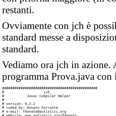
restanti.
Ovviamente con jch è possibi
standard messe a disposizio
standard.
Vediamo ora jch in azione.
programma Prova.java con i
##############################################

#                   jch

#           Javac Compiler Helper

#

# version: 0.2.2

# coded by: Donato Ferrante

# e-mail: fdonato@autistici.org

# website: www.autistici.org/fdonato
