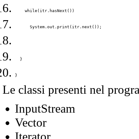
    while(itr.hasNext()) 
      System.out.print(itr.next()); 
  } 
} 
Le classi presenti nel prog
InputStream
Vector
Iterator