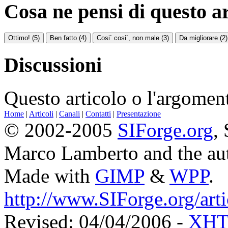
Cosa ne pensi di questo a
Discussioni
Questo articolo o l'argoment
Home
|
Articoli
|
Canali
|
Contatti
|
Presentazione
© 2002-2005
SIForge.org
,
Marco Lamberto and the au
Made with
GIMP
&
WPP
.
http://www.SIForge.org/art
Revised: 04/04/2006 -
XHT