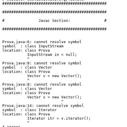
##############################################

##############################################

#               Javac Section:               #

##############################################

Prova.java:6: cannot resolve symbol

symbol  : class InputStream

location: class Prova

           InputStream in = null;

           ^

Prova.java:8: cannot resolve symbol

symbol  : class Vector

location: class Prova

           Vector v = new Vector();

           ^

Prova.java:8: cannot resolve symbol

symbol  : class Vector

location: class Prova

           Vector v = new Vector();

                          ^

Prova.java:14: cannot resolve symbol

symbol  : class Iterator

location: class Prova

           Iterator itr = v.iterator();

           ^

4 errors
