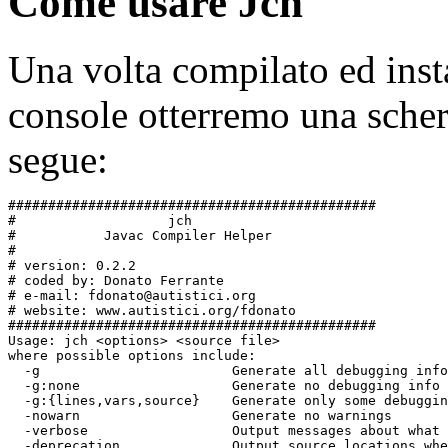
Come usare Jch
Una volta compilato ed insta
console otterremo una sche
segue:
##############################################

#                   jch

#           Javac Compiler Helper

#

# version: 0.2.2

# coded by: Donato Ferrante

# e-mail: fdonato@autistici.org

# website: www.autistici.org/fdonato

##############################################

Usage: jch <options> <source file>

where possible options include:

  -g                        Generate all debugging info

  -g:none                   Generate no debugging info

  -g:{lines,vars,source}    Generate only some debuggin
  -nowarn                   Generate no warnings

  -verbose                  Output messages about what 
  -deprecation              Output source locations whe