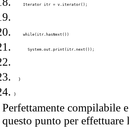
    Iterator itr = v.iterator(); 
    while(itr.hasNext()) 
      System.out.print(itr.next()); 
  } 
} 
Perfettamente compilabile e 
questo punto per effettuare 