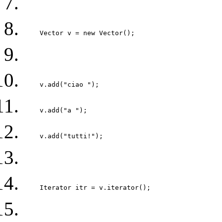
    Vector v = new Vector(); 
    v.add("ciao "); 
    v.add("a "); 
    v.add("tutti!"); 
    Iterator itr = v.iterator(); 