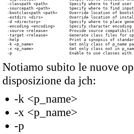
  -classpath <path>         Specify where to find user 
  -sourcepath <path>        Specify where to find input
  -bootclasspath <path>     Override location of bootst
  -extdirs <dirs>           Override location of instal
  -d <directory>            Specify where to place gene
  -encoding <encoding>      Specify character encoding 
  -source <release>         Provide source compatibilit
  -target <release>         Generate class files for sp
  -help                     Print a synopsis of standar
  -k <p_name>               Get only class of p_name pa
  -x <p_name>               Get only class not in p_nam
  -p                        Enable to use classes with 
Notiamo subito le nuove opz
disposizione da jch:
-k <p_name>
-x <p_name>
-p