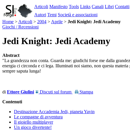
Articoli
Manifesto
Tools
Links
Canali
Libri
Contatti
Autori
Temi
Società e associazioni
Home
>
Articoli
>
2004
>
Aprile
>
Jedi Knight: Jedi Academy
Giochi / Recensioni
Jedi Knight: Jedi Academy
Abstract
"La grandezza non conta. Guarda me: giudichi forse me dalla grandezza
energia ci circonda e ci lega. Illuminati noi siamo, non questa materia g
sempre saputa lunga!
di
Ettore Giulini
Discuti sul forum
Stampa
Contenuti
Destinazione Accademia Jedi, pianeta Yavin
Le compagne di avventura
Il gioiello multiplayer
Un gioco divertente!