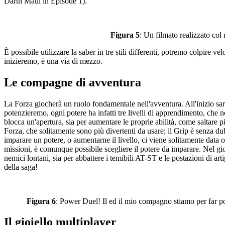
Darth Maul in Episode 1).
Figura 5
: Un filmato realizzato col
È possibile utilizzare la saber in tre stili differenti, potremo colpire 
inizieremo, è una via di mezzo.
Le compagne di avventura
La Forza giocherà un ruolo fondamentale nell'avventura. All'inizio sar
potenzieremo, ogni potere ha infatti tre livelli di apprendimento, che
blocca un'apertura, sia per aumentare le proprie abilità, come saltare pi
Forza, che solitamente sono più divertenti da usare; il Grip è senza dub
imparare un potere, o aumentarne il livello, ci viene solitamente data 
missioni, è comunque possibile scegliere il potere da imparare. Nel gioc
nemici lontani, sia per abbattere i temibili AT-ST e le postazioni di arti
della saga!
Figura 6
: Power Duel! Il ed il mio compagno stiamo per far polp
Il gioiello multiplayer