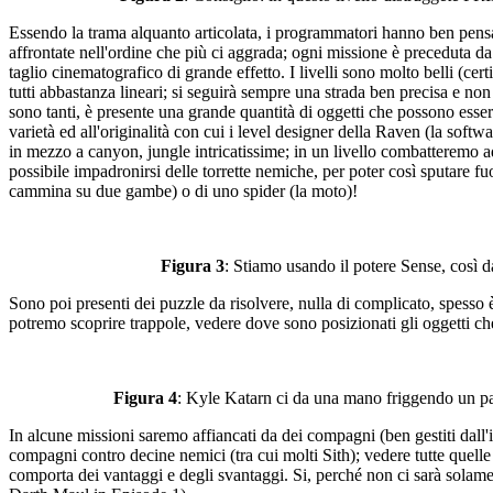
Essendo la trama alquanto articolata, i programmatori hanno ben pensato
affrontate nell'ordine che più ci aggrada; ogni missione è preceduta da 
taglio cinematografico di grande effetto. I livelli sono molto belli (cer
tutti abbastanza lineari; si seguirà sempre una strada ben precisa e non 
sono tanti, è presente una grande quantità di oggetti che possono esser
varietà ed all'originalità con cui i level designer della Raven (la softw
in mezzo a canyon, jungle intricatissime; in un livello combatteremo a
possibile impadronirsi delle torrette nemiche, per poter così sputare 
cammina su due gambe) o di uno spider (la moto)!
Figura 3
: Stiamo usando il potere Sense, così d
Sono poi presenti dei puzzle da risolvere, nulla di complicato, spesso è 
potremo scoprire trappole, vedere dove sono posizionati gli oggetti ch
Figura 4
: Kyle Katarn ci da una mano friggendo un pai
In alcune missioni saremo affiancati da dei compagni (ben gestiti dall'i
compagni contro decine nemici (tra cui molti Sith); vedere tutte quelle
comporta dei vantaggi e degli svantaggi. Si, perché non ci sarà solam