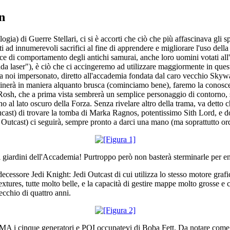
n
gia) di Guerre Stellari, ci si è accorti che ciò che più affascinava gli spett
i ad innumerevoli sacrifici al fine di apprendere e migliorare l'uso dell
dice di comportamento degli antichi samurai, anche loro uomini votati all
pada laser"), è ciò che ci accingeremo ad utilizzare maggiormente in questo
 noi impersonato, diretto all'accademia fondata dal caro vecchio Skywa
minerà in maniera alquanto brusca (cominciamo bene), faremo la conoscenz
; Rosh, che a prima vista sembrerà un semplice personaggio di contorno, 
eno al lato oscuro della Forza. Senza rivelare altro della trama, va detto
ucast) di trovare la tomba di Marka Ragnos, potentissimo Sith Lord, e do
utcast) ci seguirà, sempre pronto a darci una mano (ma soprattutto ord
giardini dell'Accademia! Purtroppo però non basterà sterminarle per entr
decessore Jedi Knight: Jedi Outcast di cui utilizza lo stesso motore grafi
textures, tutte molto belle, e la capacità di gestire mappe molto grosse e 
cchio di quattro anni.
IMA i cinque generatori e POI occupatevi di Boba Fett. Da notare come la