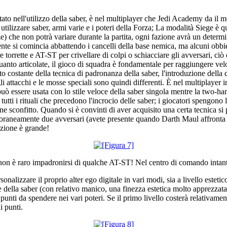
 nell'utilizzo della saber, è nel multiplayer che Jedi Academy da il meg
ilizzare saber, armi varie e i poteri della Forza; La modalità Siege è que
kaze) che non potrà variare durante la partita, ogni fazione avrà un dete
nte si comincia abbattendo i cancelli della base nemica, ma alcuni obbie
 torrette e AT-ST per crivellare di colpi o schiacciare gli avversari, ciò
anto articolate, il gioco di squadra è fondamentale per raggiungere velo
nto costante della tecnica di padronanza della saber, l'introduzione della
gli attacchi e le mosse speciali sono quindi differenti. È nel multiplayer in
 può essere usata con lo stile veloce della saber singola mentre la two-han
tutti i rituali che precedono l'incrocio delle saber; i giocatori spengono 
iene sconfitto. Quando si è convinti di aver acquisito una certa tecnica 
emporaneamente due avversari (avete presente quando Darth Maul affron
azione è grande!
non è raro impadronirsi di qualche AT-ST! Nel centro di comando intant
onalizzare il proprio alter ego digitale in vari modi, sia a livello estetic
re della saber (con relativo manico, una finezza estetica molto apprezzata 
ti da spendere nei vari poteri. Se il primo livello costerà relativamente 
i punti.