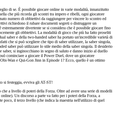
lio di se. È possibile giocare online in varie modalità, innanzitutto
lla che più ricorda gli scontri tra impero e ribelli, ogni giocatore
rminato numero di obbiettivi da raggiungere per vincere lo scontro ed
ttivi richiedono il rubare documenti segreti o distruggere un
 è estremamente divertente se si considera che è possibile giocare fino
cemente gli obbiettivi. La modalità di gioco che più ha fatto proseliti
 dual saber e della two-handed saber ha portato un'incredibile varietà di
fatti che si può scegliere che tipo di saber utilizzare, la saber singola,
ded saber può utilizzare lo stile medio della saber singola. Il desiderio
le saber, si inginocchiano in segno di saluto e danno inizio al duello
si può cominciare a giocare il Power Duel, dove un giocatore
ta Obi-Wan e Qui-Gon Jinn in Episode 1? Ecco, quello è un ottimo
o si festeggia, evviva gli AT-ST!
o che a livello di poteri della Forza. Oltre ad avere una serie di modelli
online). Un discorso a parte va fatto per i poteri della Forza, a
poco, il terzo livello (che indica la maestria nell'utilizzo di quel