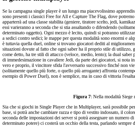
Se la campagna single player è un lungo ma piacevolissimo apprendistato
sono presenti i classici Free for All e Capture The Flag, dove potremo ut
apparterrà ad una classe stabilita (geniere, tiratore scelto, jedi, kami
essi varieranno a seconda che si stia assaltando o difendendo (solitame
determinato oggetto). Ogni mezzo è lecito, quindi si potranno utilizzare
a sedici contro sedici; le mappe per questa modalità sono enormi e alqu
è tuttavia quella duel, online si trovano giocatori dediti al migliorame
situazioni dovute al fatto che ogni saber ha il proprio stile di utilizzo, 
come detto, ha tre stili di attacco (veloce, medio, lento); la dual saber
di immedesimazione in cavaliere Jedi, da parte dei giocatori, si nota in 
vero e proprio, il vincitore sfida l'avversario successivo finché non v
(solitamente quello più forte, o quello più arrogante) affronta cont
esempio di Power Duel), non è semplice, ma in caso di vittoria l'esalt
Figura 7
: Nella modalità Siege 
Sia che si giochi in Single Player che in Multiplayer, sarà possibile pers
base, si potrà anche cambiare razza e tipo di vestito indossato, il colo
seconda delle impostazioni dei server si potrà assegnare un numero di pun
determinato potere) ci costerà un occhio della testa, parlando sempre d