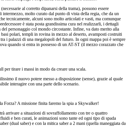
(necessarie al corretto dipanarsi della trama), possono essere
di intermezzo, molto curato dal punto di vista della regia, che da un
es) che tecnicamente, alcuni sono molto articolati e vasti, ma comunque
redecessore è stata posta grandissima cura nel realizzarli, i dettagli
tà del personaggio col mondo circostante. Infine, va dato merito alla
: basi polari, templi in rovina in mezzo al deserto, avamposti costruiti
 tra i palazzi di una megalopoli del futuro. In ogni mappa poi è sempre
 prova quando si entra in possesso di un AT-ST (il mezzo corazzato che
ll per tirare i massi in modo da creare una scala.
utilissimo il nuovo potere messo a disposizione (sense), grazie al quale
bile interagire con una parte dello scenario.
la Forza? A missione finita faremo la spia a Skywalker!
rà arrivare a situazioni di sovraffollamento con tre o quattro
luidi e ben curati, le animazioni sono tante ed ogni tipo di spada
aber (dual saber) e con la mitica saber a 2 mani (quella maneggiata da