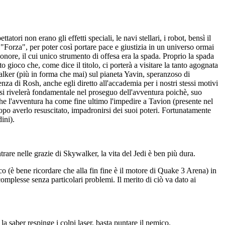
atori non erano gli effetti speciali, le navi stellari, i robot, bensì il
a "Forza", per poter così portare pace e giustizia in un universo ormai
'onore, il cui unico strumento di offesa era la spada. Proprio la spada
 gioco che, come dice il titolo, ci porterà a visitare la tanto agognata
lker (più in forma che mai) sul pianeta Yavin, speranzoso di
a di Rosh, anche egli diretto all'accademia per i nostri stessi motivi
si rivelerà fondamentale nel proseguo dell'avventura poichè, suo
 che l'avventura ha come fine ultimo l'impedire a Tavion (presente nel
po averlo resuscitato, impadronirsi dei suoi poteri. Fortunatamente
ini).
are nelle grazie di Skywalker, la vita del Jedi è ben più dura.
co (è bene ricordare che alla fin fine è il motore di Quake 3 Arena) in
complesse senza particolari problemi. Il merito di ciò va dato ai
 saber respinge i colpi laser, basta puntare il nemico.