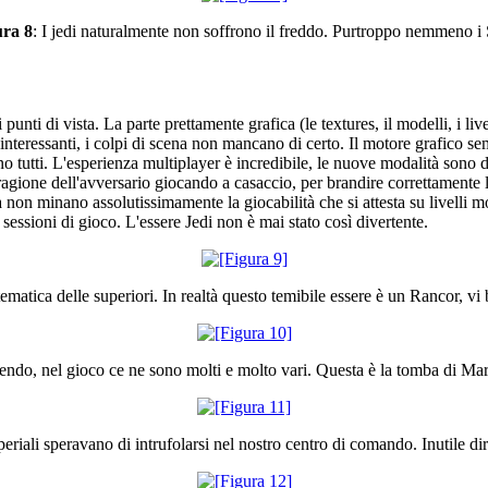
ura 8
: I jedi naturalmente non soffrono il freddo. Purtroppo nemmeno i 
unti di vista. La parte prettamente grafica (le textures, il modelli, i li
i interessanti, i colpi di scena non mancano di certo. Il motore grafico 
 tutti. L'esperienza multiplayer è incredibile, le nuove modalità sono d
ragione dell'avversario giocando a casaccio, per brandire correttamente 
 non minano assolutissimamente la giocabilità che si attesta su livelli molt
sessioni di gioco. L'essere Jedi non è mai stato così divertente.
atica delle superiori. In realtà questo temibile essere è un Rancor, vi ba
pendo, nel gioco ce ne sono molti e molto vari. Questa è la tomba di Ma
periali speravano di intrufolarsi nel nostro centro di comando. Inutile dir