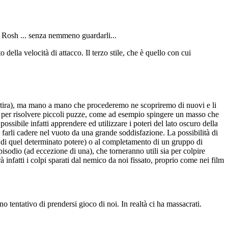
e Rosh ... senza nemmeno guardarli...
della velocità di attacco. Il terzo stile, che è quello con cui
l (tira), ma mano a mano che procederemo ne scopriremo di nuovi e li
ia per risolvere piccoli puzze, come ad esempio spingere un masso che
ossibile infatti apprendere ed utilizzare i poteri del lato oscuro della
o farli cadere nel vuoto da una grande soddisfazione. La possibilità di
zo di quel determinato potere) o al completamento di un gruppo di
pisodio (ad eccezione di una), che torneranno utili sia per colpire
rà infatti i colpi sparati dal nemico da noi fissato, proprio come nei film
 tentativo di prendersi gioco di noi. In realtà ci ha massacrati.