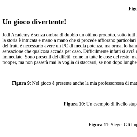
Fig
Un gioco divertente!
Jedi Academy è senza ombra di dubbio un ottimo prodotto, sotto tutti i p
la storia è intricata e mano a mano che si procede affiorano particolar
dei frutti è necessario avere un PC di media potenza, ma ormai lo hanno
sensazione che qualcosa accada per caso. Difficilmente infatti si avrà 
immediate. Sono presenti dei difetti, come in tutte le cose del resto, ma
trooper, ma non passerà mai la voglia di staccarsi, se non dopo lunghe 
Figura 9
: Nel gioco è presente anche la mia professoressa di matem
Figura 10
: Un esempio di livello stu
Figura 11
: Siege. Gli im