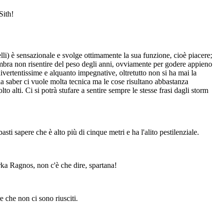
Sith!
velli) è sensazionale e svolge ottimamente la sua funzione, cioè piacere;
sembra non risentire del peso degli anni, ovviamente per godere appieno
ivertentissime e alquanto impegnative, oltretutto non si ha mai la
la saber ci vuole molta tecnica ma le cose risultano abbastanza
o alti. Ci si potrà stufare a sentire sempre le stesse frasi dagli storm
sti sapere che è alto più di cinque metri e ha l'alito pestilenziale.
rka Ragnos, non c'è che dire, spartana!
e che non ci sono riusciti.