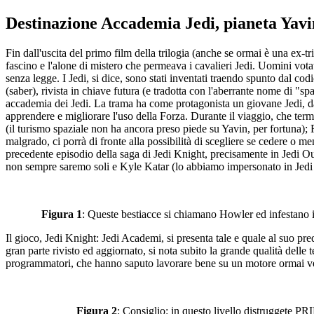
Destinazione Accademia Jedi, pianeta Yavi
Fin dall'uscita del primo film della trilogia (anche se ormai è una ex-trilo
fascino e l'alone di mistero che permeava i cavalieri Jedi. Uomini votat
senza legge. I Jedi, si dice, sono stati inventati traendo spunto dal co
(saber), rivista in chiave futura (e tradotta con l'aberrante nome di "s
accademia dei Jedi. La trama ha come protagonista un giovane Jedi, da
apprendere e migliorare l'uso della Forza. Durante il viaggio, che ter
(il turismo spaziale non ha ancora preso piede su Yavin, per fortuna)
malgrado, ci porrà di fronte alla possibilità di scegliere se cedere o m
precedente episodio della saga di Jedi Knight, precisamente in Jedi O
non sempre saremo soli e Kyle Katar (lo abbiamo impersonato in Jedi O
Figura 1
: Queste bestiacce si chiamano Howler ed infestano i 
Il gioco, Jedi Knight: Jedi Academi, si presenta tale e quale al suo pre
gran parte rivisto ed aggiornato, si nota subito la grande qualità delle 
programmatori, che hanno saputo lavorare bene su un motore ormai ve
Figura 2
: Consiglio: in questo livello distruggete PR