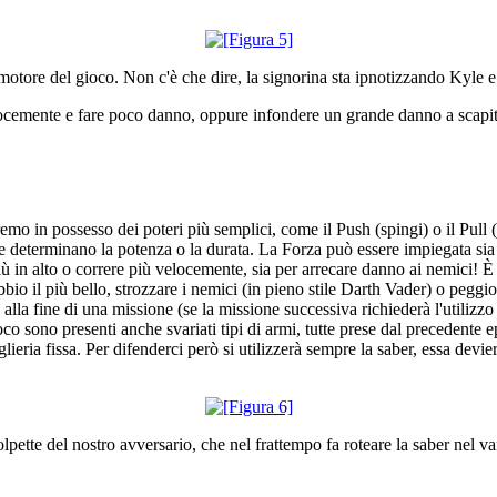
 motore del gioco. Non c'è che dire, la signorina sta ipnotizzando Kyle 
velocemente e fare poco danno, oppure infondere un grande danno a scapito 
emo in possesso dei poteri più semplici, come il Push (spingi) o il Pul
 ne determinano la potenza o la durata. La Forza può essere impiegata s
ù in alto o correre più velocemente, sia per arrecare danno ai nemici! È p
bio il più bello, strozzare i nemici (in pieno stile Darth Vader) o peggi
o alla fine di una missione (se la missione successiva richiederà l'utiliz
o sono presenti anche svariati tipi di armi, tutte prese dal precedente e
glieria fissa. Per difenderci però si utilizzerà sempre la saber, essa devie
ette del nostro avversario, che nel frattempo fa roteare la saber nel vano