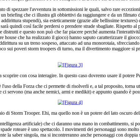
 di spezzare l'avventura in sottomissioni le quali, salvo rare eccezioni 
un briefing che ci illustra gli obbiettivi da raggiungere e da un filmato 
ti addirittura stupendi), sia esteticamente (grazie alle bellissime textur
sarà quindi così facile perdersi o prendere strade sbagliate. Rispetto al p
e distrutti e questo non può che far piacere perché aumenta l'interattivi
are house che ha realizzato il gioco) hanno saputo caratterizzare il gioco
ddirittura su un treno sospeso, attaccato ad una monorotaia, sfrecciando
fuoco sui poveri storm troopers di turno, ma il divertimento maggiore si
a scoprire con cosa interagire. In questo caso dovremo usare il potere Pu
l'uso della Forza che ci permette di risolverli e, a tal proposito, torna 
e ci servono (ma anche nemici, armi e medikit) e appunto quando è possi
o di Storm Trooper. Ehi, ma quello non è un potere del lato oscuro del
ntelligenza artificiale) che ci daranno una mano in combattimento, si pot
 spade roteare è uno spettacolo. I movimenti dei personaggi sono molto f
ente la saber singola, ma si incontreranno anche personaggi con doppia s