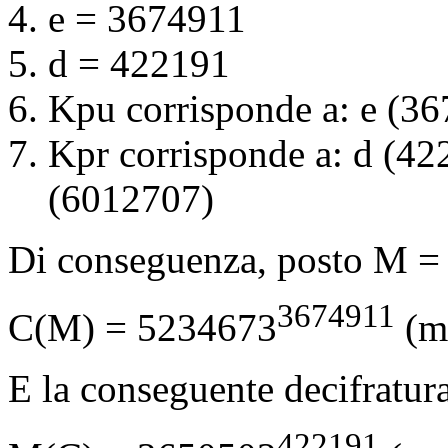
e = 3674911
d = 422191
Kpu corrisponde a: e (3
Kpr corrisponde a: d (4
(6012707)
Di conseguenza, posto M = 5
3674911
C(M) = 5234673
(m
E la conseguente decifratura
422191